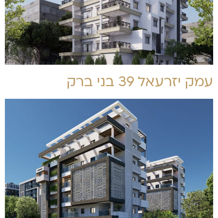
עמק יזרעאל 39 בני ברק