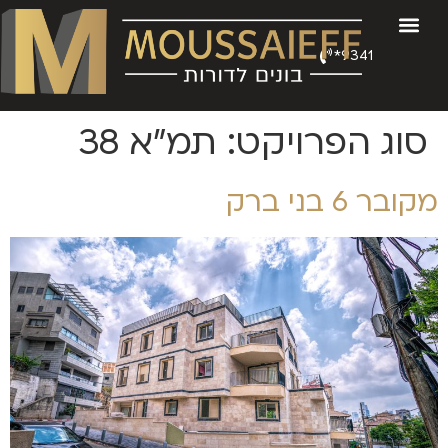
9341*
סוג הפרויקט:
תמ"א 38
מקובר 6 בני ברק