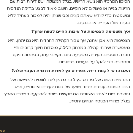
הסיכון המרכזי הוא נושא הרישוי. בגלל המצוקה, ישנן דירות רבות עם
חריגות בנייה או פיצולים לא חוקיים. חשוב מאוד לבצע בדיקה הנדסית
ומשפטית כדי לוודא שאתם קונים נכס שניתן יהיה למכור בעתיד ללא
בעיות מול העירייה או הבנקים.
איך משפיעה הצפיפות על איכות החיים לטווח ארוך
?
הצפיפות היא אכן אתגר, אך עבור הקהילה החרדית היא גם יתרון. היא
מאפשרת שירותי קהילה במרחק הליכה, מוסדות חינוך קרובים וחיי
חברה תוססים. העירייה משקיעה כיום תקציבי עתק בפתרונות ניקוז
ותחבורה כדי להקל על העומס ברחובות.
האם כדאי לקנות דירה בפרדס כץ למרות תדמית העבר שלה
?
התדמית הישנה של פרדס כץ כבר מזמן לא רלוונטית למציאות של
היום. השכונה עוברת חירוד מואץ של זוגות צעירים ואיכותיים, והיא
נחשבת כיום לאחד האזורים המבוקשים ביותר להשקעה במרכז הארץ
בגלל מחירי הכניסה הנוחים יחסית.