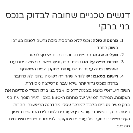
דגשים טכניים שחובה לבדוק בנכס
בני ברקי
מרפסת סוכה
:
נכס ללא מרפסת סוכה נחשב לפגום בערכו
בשוק החרדי.
מעלית שבת
:
בבניינים גבוהים זהו תנאי סף למגורים.
זכויות בנייה על הגג
:
בבני ברק נפוץ מאוד למצוא דירות עם
אופציות בנייה עתידיות המעוגנות בתקנון הבית המשותף.
רישום בטאבו
:
יש לוודא שהדירה רשומה כחוק ולא מדובר
בחלק מנכס גדול יותר שלא עבר פרסלציה מסודרת.
השוק הישראלי נמצא בצומת דרכים, אבל בני ברק תמיד מקדימה את
העקומה. הפיתוח המואץ של מתחם ה-BBC בצפון העיר הופך את בני
ברק מעיר מגורים בלבד למרכז עסקי מהדרגה הראשונה. חברות
ביטוח, בנקים ומשרדי עורכי דין שעוברים למגדלים החדשים בצפון
העיר מייצרים תנועה של עובדים שזקוקים לפתרונות מגורים ושירותים
מסביב.