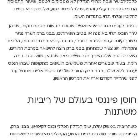
כלכלית: עיר שבה מחירי הנדל"ן לא מפסיקים לטפס, שיעורי התפוסה
הם מהגבוהים בעולם, והביקוש לכל מטר רבוע של בטון הוא קשיח
לחלוטין ובלתי תלוי בתנודות השוק.
בניגוד לערים כמו חריש או אפילו שכונות חדשות בפתח תקווה, שבהן
ערך הנכס תלוי באופנה או בטיב השירותים, בבני ברק הערך נגזר
מצורך קיומי. עבור הציבור החרדי, בני ברק היא בירת התרבות, הלימוד
והקהילה. זוג צעיר שמתחתן בבני ברק רוצה להישאר בקרבת ההורים,
הישיבה והרב שלו. הצורך הזה מייצר מצב שבו אין מושג כזה דירה
ריקה. בעוד שבערים אחרות משקיעים חוששים מתקופות שבהן הנכס
יעמוד ללא שוכר, בבני ברק התור לשוכרים פוטנציאליים מתחיל עוד
לפני שהדייר הקודם ארז את הקרטון הראשון.
חוסן פיננסי בעולם של ריביות
משתנות
כשהריבית במשק עולה, שוק הנדל"ן הכללי נכנס לקיפאון. בבני ברק,
הדינמיקה שונה. מוסדות רבים והסיוע הקהילתי מאפשרים למשפחות