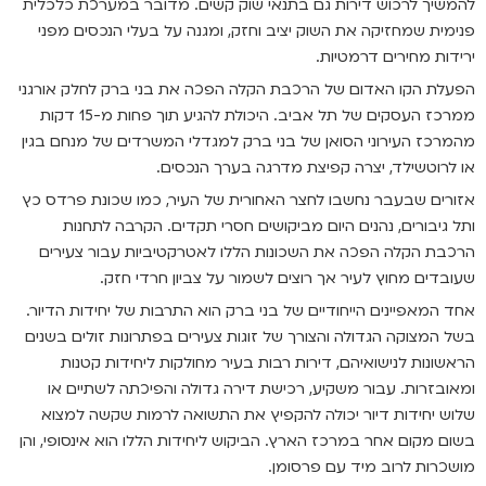
להמשיך לרכוש דירות גם בתנאי שוק קשים. מדובר במערכת כלכלית
פנימית שמחזיקה את השוק יציב וחזק, ומגנה על בעלי הנכסים מפני
ירידות מחירים דרמטיות.
הפעלת הקו האדום של הרכבת הקלה הפכה את בני ברק לחלק אורגני
ממרכז העסקים של תל אביב. היכולת להגיע תוך פחות מ-15 דקות
מהמרכז העירוני הסואן של בני ברק למגדלי המשרדים של מנחם בגין
או לרוטשילד, יצרה קפיצת מדרגה בערך הנכסים.
אזורים שבעבר נחשבו לחצר האחורית של העיר, כמו שכונת פרדס כץ
ותל גיבורים, נהנים היום מביקושים חסרי תקדים. הקרבה לתחנות
הרכבת הקלה הפכה את השכונות הללו לאטרקטיביות עבור צעירים
שעובדים מחוץ לעיר אך רוצים לשמור על צביון חרדי חזק.
אחד המאפיינים הייחודיים של בני ברק הוא התרבות של יחידות הדיור.
בשל המצוקה הגדולה והצורך של זוגות צעירים בפתרונות זולים בשנים
הראשונות לנישואיהם, דירות רבות בעיר מחולקות ליחידות קטנות
ומאובזרות. עבור משקיע, רכישת דירה גדולה והפיכתה לשתיים או
שלוש יחידות דיור יכולה להקפיץ את התשואה לרמות שקשה למצוא
בשום מקום אחר במרכז הארץ. הביקוש ליחידות הללו הוא אינסופי, והן
מושכרות לרוב מיד עם פרסומן.