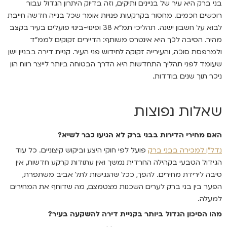
בני ברק היא עיר של בניינים ותיקים, וזה בדיוק היתרון הגדול עבור
רוכשים חכמים. מחסור בקרקעות פנויות אומר שכל בנייה חדשה חייבת
לבוא על חשבון ישנה. תהליכי תמ"א 38 ופינוי-בינוי פועלים בעיר בקצב
מהיר. הסיבה לכך היא אינטרס משותף: הדיירים זקוקים לממ"ד
ולמרפסת סוכה, והעירייה זקוקה לחידוש פני העיר. קניית דירה בבניין ישן
שעומד לפני תהליך התחדשות היא הדרך הבטוחה ביותר לייצר רווח הון
ניכר תוך שנים בודדות.
שאלות נפוצות
האם מחירי הדירות בבני ברק לא הגיעו כבר לשיא
?
נדל"ן למכירה בבני ברק
פועל לפי חוקי היצע וביקוש קיצוניים. כל עוד
הגידול הטבעי בקהילה החרדית נמשך ואין עתודות קרקע חדשות, אין
סיבה לירידת מחירים. להפך, ככל שהנגישות לתל אביב משתפרת,
הפער בין בני ברק לערים השכנות מצטמצם, מה שדוחף את המחירים
למעלה.
מהו הסיכון הגדול ביותר בקניית דירה להשקעה בעיר
?